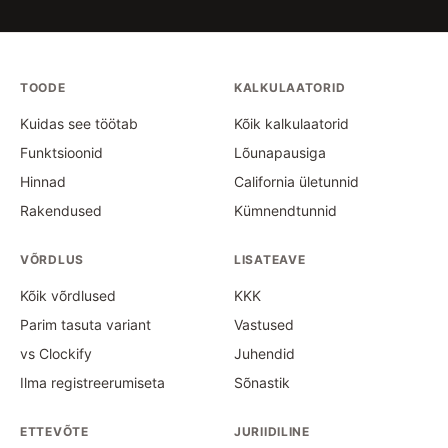
TOODE
KALKULAATORID
Kuidas see töötab
Kõik kalkulaatorid
Funktsioonid
Lõunapausiga
Hinnad
California ületunnid
Rakendused
Kümnendtunnid
VÕRDLUS
LISATEAVE
Kõik võrdlused
KKK
Parim tasuta variant
Vastused
vs Clockify
Juhendid
Ilma registreerumiseta
Sõnastik
ETTEVÕTE
JURIIDILINE