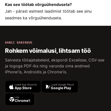
Kas see töötab võrguühenduseta?
Jah - pärast esimest laadimist töötab see sinu
seadmes ka võrguühenduseta.
HANGI RAKENDUS
Rohkem võimalusi, lihtsam töö
Salvesta tööajatabeleid, ekspordi Excelisse, CSV-sse
ja logoga PDF-iks ning varunda oma andmed
iPhone'is, Androidis ja Chrome'is.
Laadi App Store'ist
Laadi Google Playst
App Store
Google Play
Lisa
Chrome'i