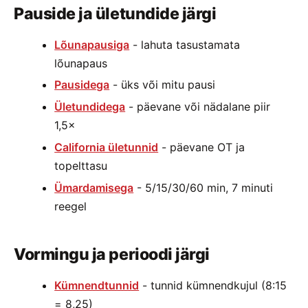
Pauside ja ületundide järgi
Lõunapausiga
- lahuta tasustamata
lõunapaus
Pausidega
- üks või mitu pausi
Ületundidega
- päevane või nädalane piir
1,5×
California ületunnid
- päevane OT ja
topelttasu
Ümardamisega
- 5/15/30/60 min, 7 minuti
reegel
Vormingu ja perioodi järgi
Kümnendtunnid
- tunnid kümnendkujul (8:15
= 8,25)