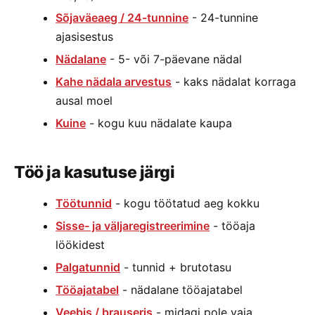
Sõjaväeaeg / 24-tunnine
- 24-tunnine
ajasisestus
Nädalane
- 5- või 7-päevane nädal
Kahe nädala arvestus
- kaks nädalat korraga
ausal moel
Kuine
- kogu kuu nädalate kaupa
Töö ja kasutuse järgi
Töötunnid
- kogu töötatud aeg kokku
Sisse- ja väljaregistreerimine
- tööaja
löökidest
Palgatunnid
- tunnid + brutotasu
Tööajatabel
- nädalane tööajatabel
Veebis / brauseris
- midagi pole vaja