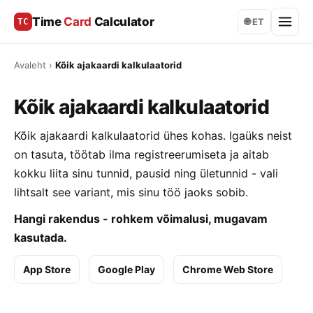
Time
Card
Calculator
TC
🌐 ET
Avaleht
›
Kõik ajakaardi kalkulaatorid
Kõik ajakaardi kalkulaatorid
Kõik ajakaardi kalkulaatorid ühes kohas. Igaüks neist
on tasuta, töötab ilma registreerumiseta ja aitab
kokku liita sinu tunnid, pausid ning ületunnid - vali
lihtsalt see variant, mis sinu töö jaoks sobib.
Hangi rakendus - rohkem võimalusi, mugavam
kasutada.
App Store
Google Play
Chrome Web Store