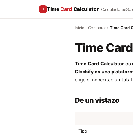
Time
Card
Calculator
Calculadoras
Sol
TC
Inicio
›
Comparar
›
Time Card C
Time Card 
Time Card Calculator es u
Clockify es una platafor
elige si necesitas un tot
De un vistazo
Tipo