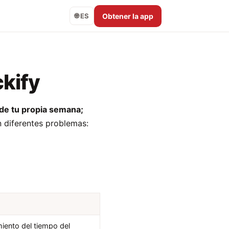
Obtener la app
🌐 ES
ckify
l de tu propia semana;
 diferentes problemas:
iento del tiempo del