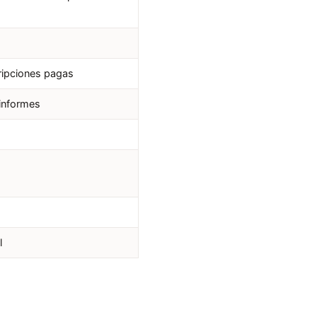
cripciones pagas
 informes
l