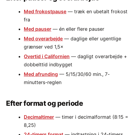
Med frokostpause
— træk en ubetalt frokost
fra
Med pauser
— én eller flere pauser
Med overarbejde
— daglige eller ugentlige
grænser ved 1,5×
Overtid i Californien
— dagligt overarbejde +
dobbelttid indbygget
Med afrunding
— 5/15/30/60 min., 7-
minutters-reglen
Efter format og periode
Decimaltimer
— timer i decimalformat (8:15 =
8,25)
24-timers format
— indtastning i 24-timers