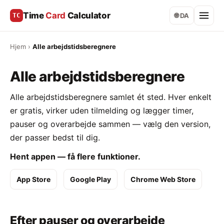
Time
Card
Calculator
TC
🌐 DA
Hjem
›
Alle arbejdstidsberegnere
Alle arbejdstidsberegnere
Alle arbejdstidsberegnere samlet ét sted. Hver enkelt
er gratis, virker uden tilmelding og lægger timer,
pauser og overarbejde sammen — vælg den version,
der passer bedst til dig.
Hent appen — få flere funktioner.
App Store
Google Play
Chrome Web Store
Efter pauser og overarbejde