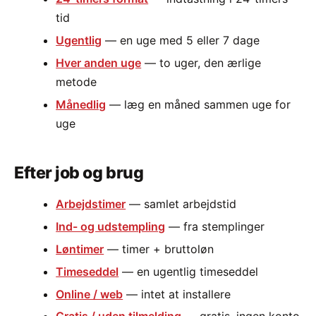
tid
Ugentlig
— en uge med 5 eller 7 dage
Hver anden uge
— to uger, den ærlige
metode
Månedlig
— læg en måned sammen uge for
uge
Efter job og brug
Arbejdstimer
— samlet arbejdstid
Ind- og udstempling
— fra stemplinger
Løntimer
— timer + bruttoløn
Timeseddel
— en ugentlig timeseddel
Online / web
— intet at installere