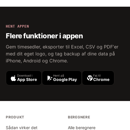
HENT APPEN
Flere funktioner i appen
Gem timesedler, eksporter til Excel, CSV og PDF'er
med dit eget logo, og tag backup af dine data på
iPhone, Android og Chrome.
Download i
Hent på
Føj til
App Store
Google Play
Chrome
PRODUKT
BEREGNERE
Sådan virker det
Alle beregnere