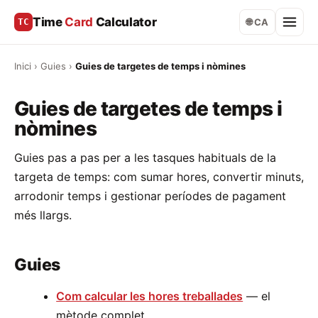
Time
Card
Calculator
TC
🌐 CA
Inici
›
Guies
›
Guies de targetes de temps i nòmines
Guies de targetes de temps i
nòmines
Guies pas a pas per a les tasques habituals de la
targeta de temps: com sumar hores, convertir minuts,
arrodonir temps i gestionar períodes de pagament
més llargs.
Guies
Com calcular les hores treballades
— el
mètode complet