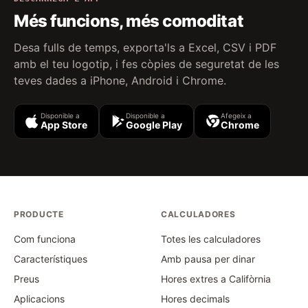
Més funcions, més comoditat
Desa fulls de temps, exporta'ls a Excel, CSV i PDF
amb el teu logotip, i fes còpies de seguretat de les
teves dades a iPhone, Android i Chrome.
Disponible a
Disponible a
Afegeix a
App Store
Google Play
Chrome
PRODUCTE
CALCULADORES
Com funciona
Totes les calculadores
Característiques
Amb pausa per dinar
Preus
Hores extres a Califòrnia
Aplicacions
Hores decimals