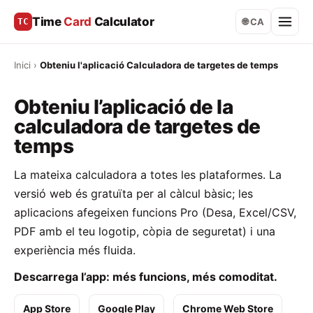
Time
Card
Calculator
TC
🌐 CA
Inici
›
Obteniu l'aplicació Calculadora de targetes de temps
Obteniu l’aplicació de la
calculadora de targetes de
temps
La mateixa calculadora a totes les plataformes. La
versió web és gratuïta per al càlcul bàsic; les
aplicacions afegeixen funcions Pro (Desa, Excel/CSV,
PDF amb el teu logotip, còpia de seguretat) i una
experiència més fluida.
Descarrega l’app: més funcions, més comoditat.
App Store
Google Play
Chrome Web Store