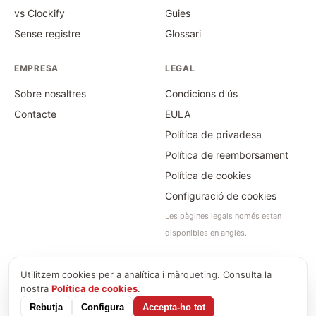
vs Clockify
Guies
Sense registre
Glossari
EMPRESA
LEGAL
Sobre nosaltres
Condicions d'ús
Contacte
EULA
Política de privadesa
Política de reemborsament
Política de cookies
Configuració de cookies
Les pàgines legals només estan
disponibles en anglès.
Utilitzem cookies per a analítica i màrqueting. Consulta la
©
2026
Time Card Calculator · PayForSay s. r. o.
nostra
Política de cookies
.
info@timecardcalculator.app
Rebutja
Configura
Accepta-ho tot