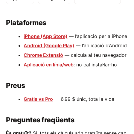
Plataformes
iPhone (App Store)
— l’aplicació per a iPhone
Android (Google Play)
— l’aplicació d’Android
Chrome Extensió
— calcula al teu navegador
Aplicació en línia/web
: no cal instal·lar-ho
Preus
Gratis vs Pro
— 6,99 $ únic, tota la vida
Preguntes freqüents
És gratuït?
Sí, tots els càlculs són gratuïts sense cap