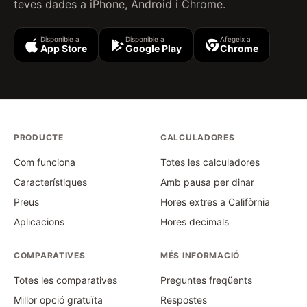
teves dades a iPhone, Android i Chrome.
Disponible a
Disponible a
Afegeix a
App Store
Google Play
Chrome
PRODUCTE
CALCULADORES
Com funciona
Totes les calculadores
Característiques
Amb pausa per dinar
Preus
Hores extres a Califòrnia
Aplicacions
Hores decimals
COMPARATIVES
MÉS INFORMACIÓ
Totes les comparatives
Preguntes freqüents
Millor opció gratuïta
Respostes