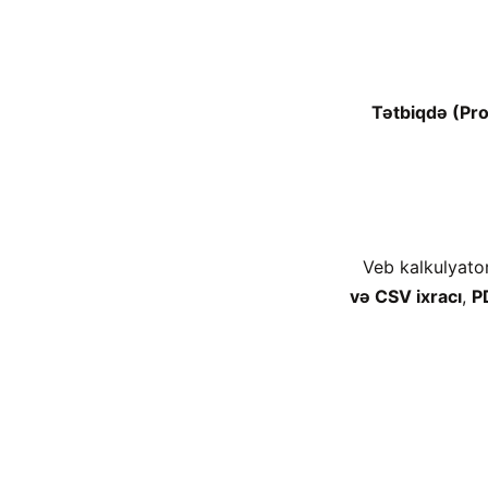
Tətbiqdə (Pro
Veb kalkulyato
və CSV ixracı
,
P