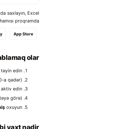
da saxlayın, Excel
 hamısı proqramda.
ay
App Store
ablamaq olar
təyin edin.
-a qədər).
aktiv edin.
(İstəyə görə)
iş
oxuyun.
bi vaxt nədir?