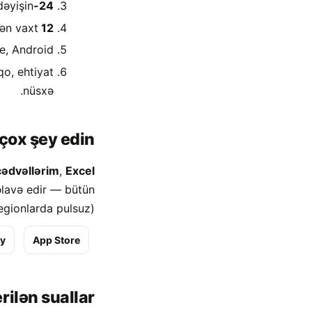
yişin.
24-saatlıq daxiletmə?
lən vaxt.
12 saata keçin?
, Android.
o, ehtiyat
nüsxə.
çox şey edin
cədvəllərim
,
Excel
lavə edir — bütün
egionlarda pulsuz).
ay
App Store
rilən suallar