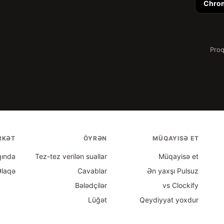
Chro
Proq
RKƏT
ÖYRƏN
MÜQAYISƏ ET
ında
Tez-tez verilən suallar
Müqayisə et
Əlaqə
Cavablar
Ən yaxşı Pulsuz
Bələdçilər
vs Clockify
Lüğət
Qeydiyyat yoxdur