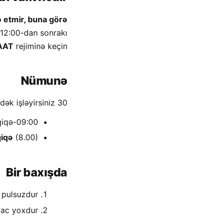
ə etmir, buna görə
12:00-dan sonrakı
AAT
rejiminə keçin.
Nümunə
30 dəqiqəlik ödənişsiz fasilə ilə 09:00-dan 17:30-dək işləyirsiniz.
09:00-dan 17:30-a qədər = 8 saat 30 dəqiqə.
qiqə
(8.00).
Bir baxışda
pulsuzdur.
ac yoxdur.