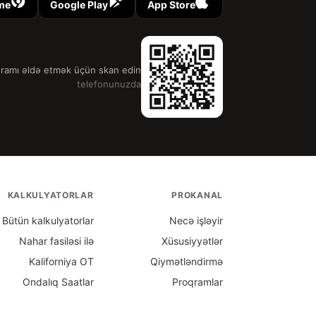
me
Google Play
App Store
ramı əldə etmək üçün skan edin
telefonunuzda
KALKULYATORLAR
PROKANAL
Bütün kalkulyatorlar
Necə işləyir
Nahar fasiləsi ilə
Xüsusiyyətlər
Kaliforniya OT
Qiymətləndirmə
Ondalıq Saatlar
Proqramlar