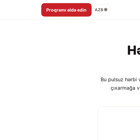
Proqramı əldə edin
🌐 AZB
Hə
Bu pulsuz hərbi v
çıxarmağa və