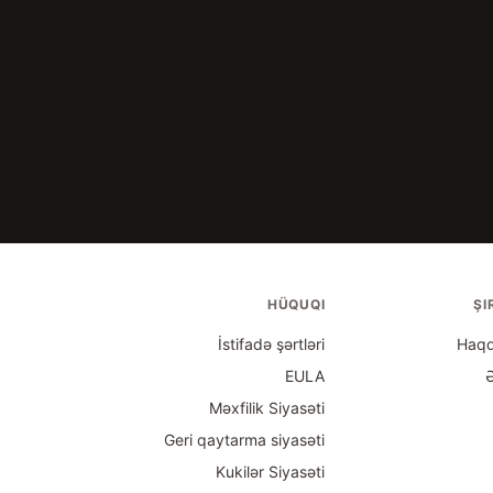
HÜQUQI
ŞI
İstifadə şərtləri
Haqq
EULA
Məxfilik Siyasəti
Geri qaytarma siyasəti
Kukilər Siyasəti