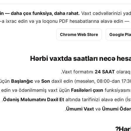
in — daha çox funksiya, daha rahat.
Vaxt cədvəllərinizi yad
a ixrac edin və ya loqonu PDF hesabatlarına əlavə edin —
Chrome Web Store
Google Pl
Hərbi vaxtda saatları necə hes
Vaxt formatını
24 SAAT
olaraq 
 üçün
Başlanğıc
və
Son
daxil edin (məsələn, 08:00-dan 17:30
 edin və ödənilməmiş vaxt üçün
Fasilələri çıxın
funksiyasını 
Ödəniş Məlumatını Daxil Et
altında tarifinizi əlavə edin.
Ümumi Vaxt
və
Ümumi Ödən
Hər