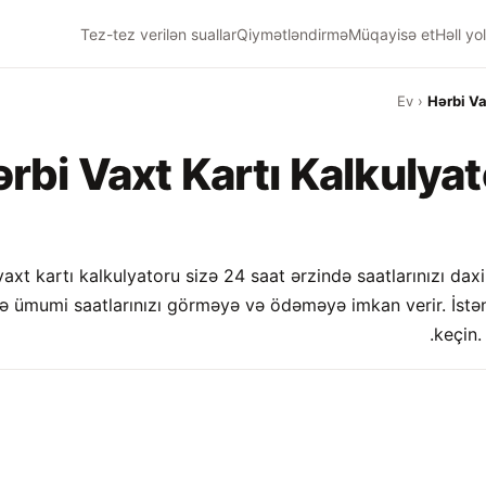
Tez-tez verilən suallar
Qiymətləndirmə
Müqayisə et
Həll yol
Ev
›
Hərbi Va
rbi Vaxt Kartı Kalkulya
axt kartı kalkulyatoru sizə 24 saat ərzində saatlarınızı daxil
 ümumi saatlarınızı görməyə və ödəməyə imkan verir. İstən
keçin.