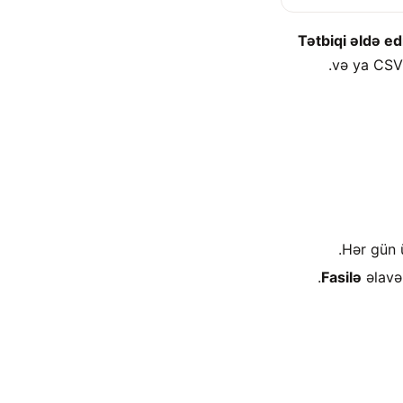
Tətbiqi əldə ed
və ya CSV-
Hər gün
Fasilə
əlavə