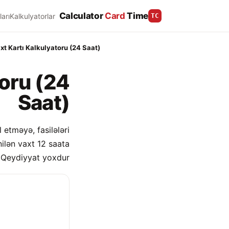
Calculator
Card
Time
ları
Kalkulyatorlar
TC
xt Kartı Kalkulyatoru (24 Saat)
toru (24
Saat)
 etməyə, fasilələri
ilən vaxt 12 saata
 Qeydiyyat yoxdur.