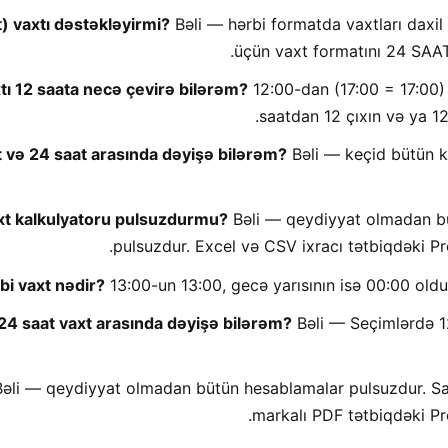
) vaxtı dəstəkləyirmi?
Bəli — hərbi formatda vaxtları dax
üçün vaxt formatını 24 SAAT 
12:00-dan (17:00 = 17:00) 
saatdan 12 çıxın və ya 1
 və 24 saat arasında dəyişə bilərəm?
Bəli — keçid bütün k
xt kalkulyatoru pulsuzdurmu?
Bəli — qeydiyyat olmadan b
pulsuzdur. Excel və CSV ixracı tətbiqdəki Pro
bi vaxt nədir?
13:00-un 13:00, gecə yarısının isə 00:00 oldu
24 saat vaxt arasında dəyişə bilərəm?
Bəli — Seçimlərdə 
əli — qeydiyyat olmadan bütün hesablamalar pulsuzdur. Sa
markalı PDF tətbiqdəki Pro