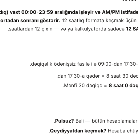
tlıq) vaxt 00:00-23:59 aralığında işləyir və AM/PM istifad
ortadan sonranı göstərir.
12 saatlıq formata keçmək üçün 
saatlardan 12 çıxın — və ya kalkulyatorda sadəcə
12 S
Mənfi 30 dəqiqə =
8 saat 0 də
Pulsuz?
Bəli — bütün hesablamalar 
Qeydiyyatdan keçmək?
Hesaba ehtiy