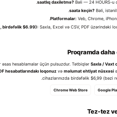
Bəli — 24 HOURS-u də
Bəli, istəni
Platformalar:
Veb, Chrome, iPhone
, birdəfəlik $6.99):
Saxla, Excel və CSV, PDF üzərindəki loq
Proqramda daha 
r əsas hesablamalar üçün pulsuzdur. Tətbiqlər
Saxla / Vaxt 
DF hesabatlarındakı loqonuz
və
məlumat ehtiyat nüsxəsi
ə
cihazlarınızda birdəfəlik $6,99 (bəzi r
Chrome Web Store
Google Pl
Tez-tez ve