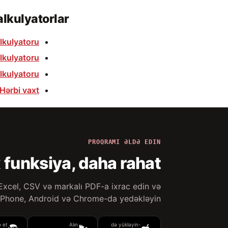
lkulyatorlar
lkulyatoru
alkulyatoru
alkulyatoru
Hərbi vaxt
PROQRAMI ƏLDƏ EDIN
 funksiya, daha rahat
 Excel, CSV və markalı PDF-a ixrac edin və
 iPhone, Android və Chrome-da yedəkləyin.
 et
Alın
-də yükləyin