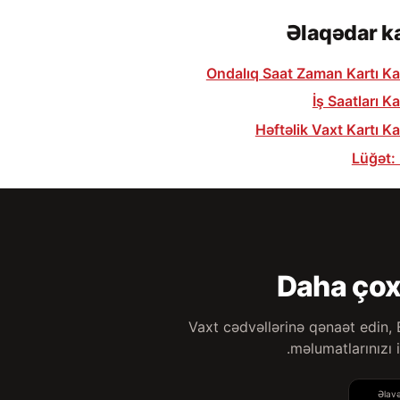
Əlaqədar ka
Ondalıq Saat Zaman Kartı Ka
İş Saatları K
Həftəlik Vaxt Kartı K
Lüğət: 
Daha çox
Vaxt cədvəllərinə qənaət edin,
məlumatlarınızı
Əlavə