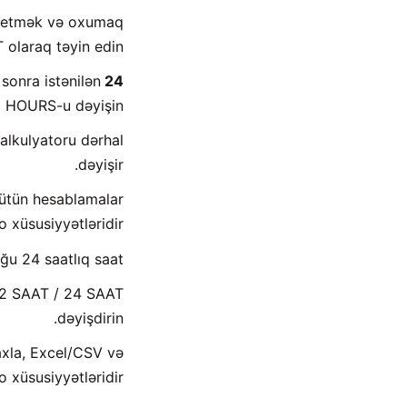
il etmək və oxumaq
olaraq təyin edin.
sonra istənilən
24 saatlıq vaxtı 12 saata necə çevirə bilərəm?
2 HOURS-u dəyişin.
alkulyatoru dərhal
dəyişir.
ütün hesablamalar
 xüsusiyyətləridir.
ğu 24 saatlıq saat.
12 SAAT / 24 SAAT
dəyişdirin.
xla, Excel/CSV və
 xüsusiyyətləridir.