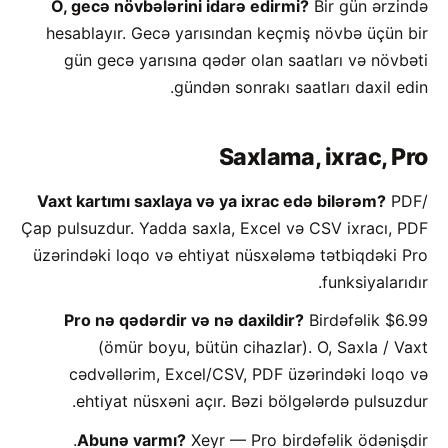
O, gecə növbələrini idarə edirmi?
Bir gün ərzində
hesablayır. Gecə yarısından keçmiş növbə üçün bir
gün gecə yarısına qədər olan saatları və növbəti
gündən sonrakı saatları daxil edin.
Saxlama, ixrac, Pro
Vaxt kartımı saxlaya və ya ixrac edə bilərəm?
PDF/
Çap pulsuzdur. Yadda saxla, Excel və CSV ixracı, PDF
üzərindəki loqo və ehtiyat nüsxələmə tətbiqdəki Pro
funksiyalarıdır.
Pro nə qədərdir və nə daxildir?
Birdəfəlik $6.99
(ömür boyu, bütün cihazlar). O, Saxla / Vaxt
cədvəllərim, Excel/CSV, PDF üzərindəki loqo və
ehtiyat nüsxəni açır. Bəzi bölgələrdə pulsuzdur.
Abunə varmı?
Xeyr — Pro birdəfəlik ödənişdir.