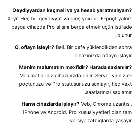
Qeydiyyatdan keçməli və ya hesab yaratmalıyam?
Xeyr. Heç bir qeydiyyat və giriş yoxdur. E-poçt yalnız
başqa cihazda Pro alışını bərpa etmək üçün istifadə
olunur.
O, oflayn işləyir?
Bəli. Bir dəfə yükləndikdən sonra
cihazınızda oflayn işləyir.
Mənim məlumatım məxfidir? Harada saxlanılır?
Məlumatlarınız cihazınızda qalır. Server yalnız e-
poçtunuzu və Pro statusunuzu saxlayır, heç vaxt
saatlarınızı saxlamır.
Hansı cihazlarda işləyir?
Veb, Chrome uzantısı,
iPhone və Android. Pro xüsusiyyətləri olan tam
versiya tətbiqlərdə yaşayır.