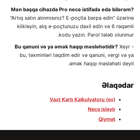
Mən başqa cihazda Pro necə istifadə edə bilərəm?
“Artıq satın alınmısınız? E-poçtla bərpa edin” üzərinə
klikləyin, alış e-poçtunuzu daxil edin və 6 rəqəmli
kodu yazın. Parol tələb olunmur.
Bu qanuni və ya əmək haqqı məsləhətidir?
Xeyr -
bu, təxminləri təqdim edir və qanuni, vergi və ya
əmək haqqı məsləhəti deyil.
Əlaqədar
Vaxt Kartı Kalkulyatoru (ev)
Necə işləyir
Qiymət