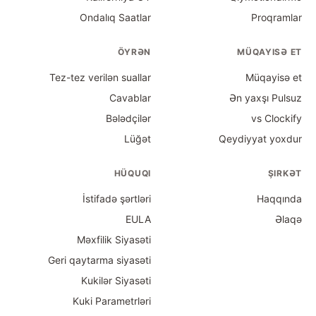
Ondalıq Saatlar
Proqramlar
ÖYRƏN
MÜQAYISƏ ET
Tez-tez verilən suallar
Müqayisə et
Cavablar
Ən yaxşı Pulsuz
Bələdçilər
vs Clockify
Lüğət
Qeydiyyat yoxdur
HÜQUQI
ŞIRKƏT
İstifadə şərtləri
Haqqında
EULA
Əlaqə
Məxfilik Siyasəti
Geri qaytarma siyasəti
Kukilər Siyasəti
Kuki Parametrləri