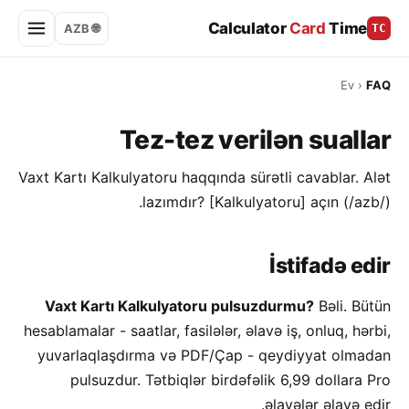
Calculator
Card
Time
🌐 AZB
TC
Ev
›
FAQ
Tez-tez verilən suallar
Vaxt Kartı Kalkulyatoru haqqında sürətli cavablar. Alət
lazımdır? [Kalkulyatoru] açın (/azb/).
İstifadə edir
Vaxt Kartı Kalkulyatoru pulsuzdurmu?
Bəli. Bütün
hesablamalar - saatlar, fasilələr, əlavə iş, onluq, hərbi,
yuvarlaqlaşdırma və PDF/Çap - qeydiyyat olmadan
pulsuzdur. Tətbiqlər birdəfəlik 6,99 dollara Pro
əlavələr əlavə edir.