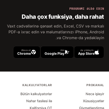
PROQRAMI ƏLDƏ EDIN
Daha çox funksiya, daha rahat
Vaxt cədvəllərinə qənaət edin, Excel, CSV və markalı
PDF-a ixrac edin və məlumatlarınızı iPhone, Android
və Chrome-da yedəkləyin.
Əlavə et
Alın
-də yükləyin
Chrome
Google Play
App Store
KALKULYATORLAR
PROKANAL
Bütün kalkulyatorlar
Necə işləyir
Nahar fasiləsi ilə
Xüsusiyyətlər
Kaliforniya OT
Qiymətləndirmə