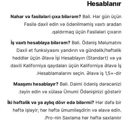
Hesablanır
Nahar və fasilələri çıxa bilərəm?
Bəli. Hər gün üçün
Fasilə daxil edin və ödənilməmiş vaxtı aradan
qaldırmaq üçün Fasilələri çıxarın.
İş vaxtı hesablaya bilərəm?
Bəli. Ödəniş Məlumatını
Daxil et funksiyasını yandırın və gündəlik/həftəlik
həddlər üçün Əlavə İşi Hesablayın (Standart) və ya
daxili Kaliforniya qaydaları üçün Kaliforniya Əlavə İş
Hesablamalarını seçin. Əlavə iş 1,5×-dir.
Maaşımı hesablayır?
Bəli. Daimi ödəniş dərəcənizi
təyin edin və xülasə Ümumi Ödənişinizi göstərir.
İki həftəlik və ya aylıq dövr edə bilərmi?
Hər dəfə bir
həftə işləyir; hər həftə ümumiləşdirin və əlavə edin.
Pro-nin Saxlama hər həftə saxlanılır.