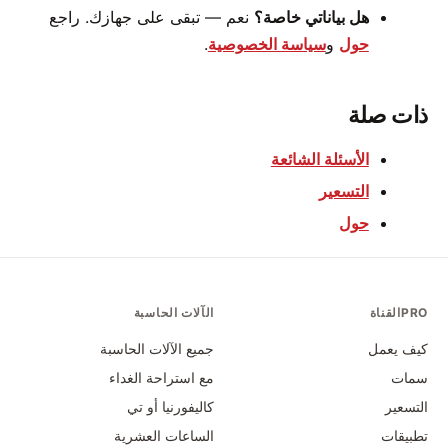
هل بياناتي خاصة؟
نعم — تبقى على جهازك. راجع
حول
و
سياسة الخصوصية
.
ذات صلة
الأسئلة الشائعة
التسعير
حول
PROالقناة
الآلات الحاسبة
كيف يعمل
جميع الآلات الحاسبة
سمات
مع استراحة الغداء
التسعير
كاليفورنيا أو تي
تطبيقات
الساعات العشرية